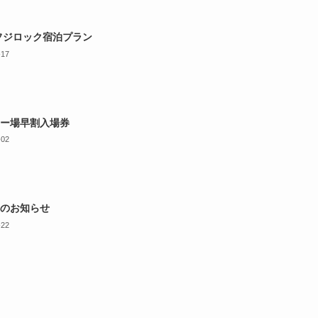
年フジロック宿泊プラン
-17
ー場早割入場券
-02
のお知らせ
-22