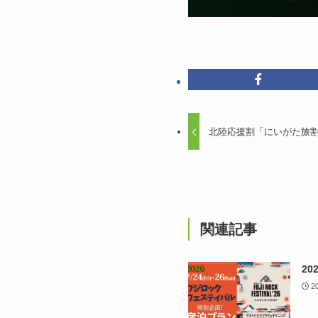
北陸応援割「にいがた旅
関連記事
2
2